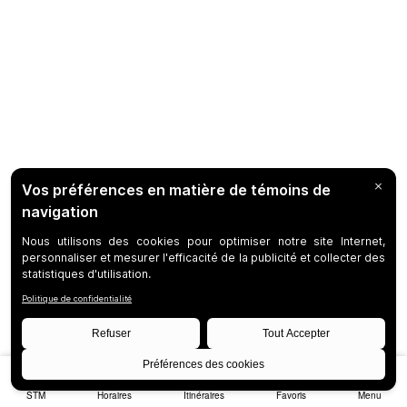
STM
Horaires
Itinéraires
Favoris
Menu