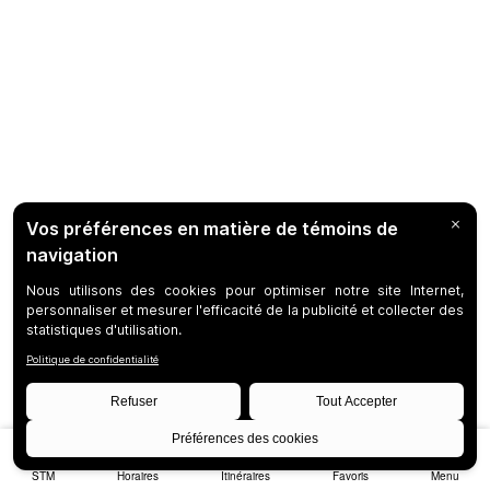
STM
Horaires
Itinéraires
Favoris
Menu