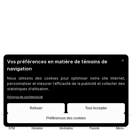
STM
Horaires
Itinéraires
Favoris
Menu