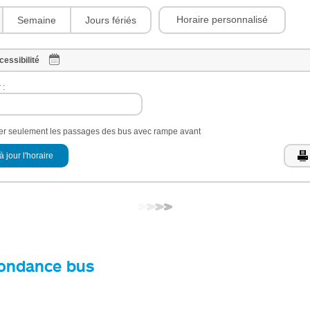
Horaire personnalisé
Semaine
Jours fériés
cessibilité
 :
her seulement les passages des bus avec rampe avant
à jour l'horaire
ondance bus