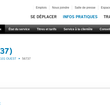
Emplois
Nous joindre
Salle de presse
Espace
SE DÉPLACER
INFOS PRATIQUES
TR
x
État du service
Titres et tarifs
Service à la clientèle
Consei
737)
101 OUEST
56737
: