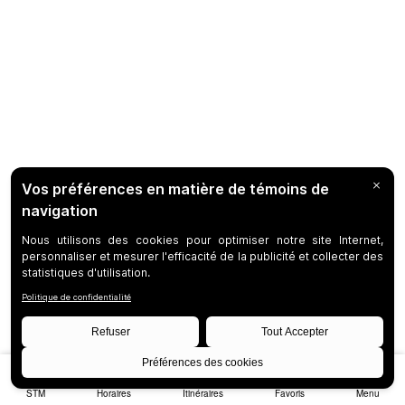
STM
Horaires
Itinéraires
Favoris
Menu