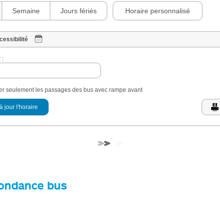
Horaire personnalisé
Semaine
Jours fériés
cessibilité
 :
her seulement les passages des bus avec rampe avant
à jour l'horaire
ondance bus