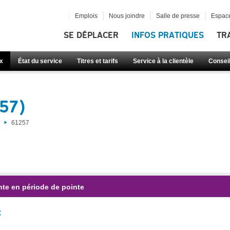
Emplois
Nous joindre
Salle de presse
Espace
SE DÉPLACER
INFOS PRATIQUES
TR
x
État du service
Titres et tarifs
Service à la clientèle
Consei
257)
61257
nte en période de pointe
: