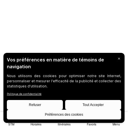
STM
Horaires
Itinéraires
Favoris
Menu