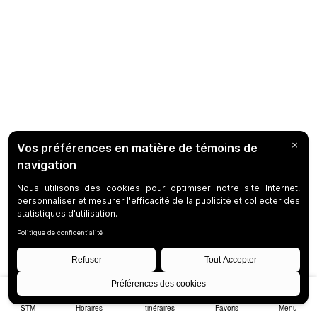
STM
Horaires
Itinéraires
Favoris
Menu