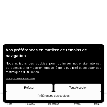
STM
Horaires
Itinéraires
Favoris
Menu