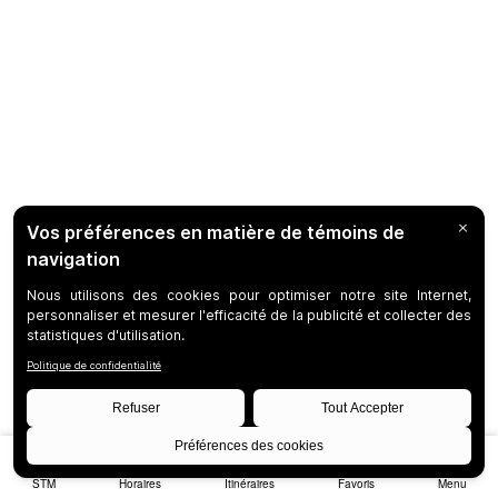
STM
Horaires
Itinéraires
Favoris
Menu