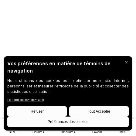
STM
Horaires
Itinéraires
Favoris
Menu