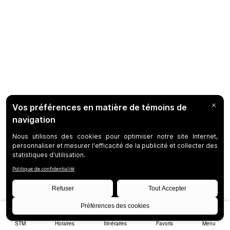
STM
Horaires
Itinéraires
Favoris
Menu