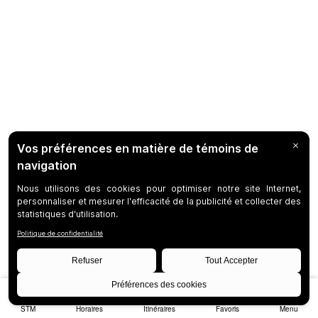
STM
Horaires
Itinéraires
Favoris
Menu