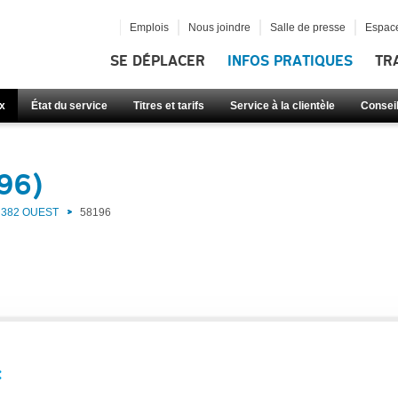
Emplois
Nous joindre
Salle de presse
Espace
SE DÉPLACER
INFOS PRATIQUES
TR
x
État du service
Titres et tarifs
Service à la clientèle
Consei
96)
382 OUEST
58196
: