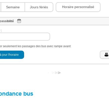
Horaire personnalisé
Semaine
Jours fériés
cessibilité
 :
her seulement les passages des bus avec rampe avant
à jour l'horaire
ondance bus