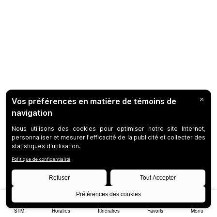
STM
Horaires
Itinéraires
Favoris
Menu