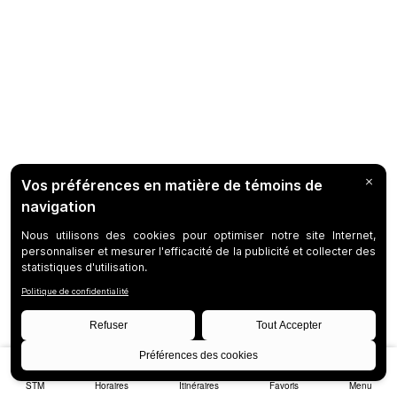
STM
Horaires
Itinéraires
Favoris
Menu