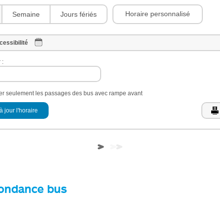
Horaire personnalisé
Semaine
Jours fériés
cessibilité
 :
her seulement les passages des bus avec rampe avant
à jour l'horaire
ondance bus