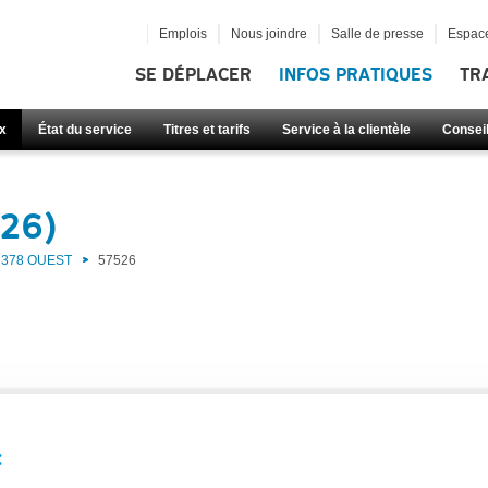
Emplois
Nous joindre
Salle de presse
Espace
SE DÉPLACER
INFOS PRATIQUES
TR
x
État du service
Titres et tarifs
Service à la clientèle
Consei
526)
378 OUEST
57526
: