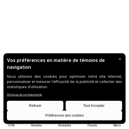
STM
Horaires
Itinéraires
Favoris
Menu