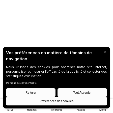
STM
Horaires
Itinéraires
Favoris
Menu