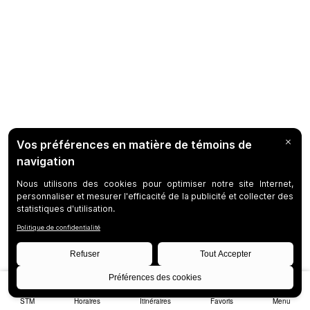
STM
Horaires
Itinéraires
Favoris
Menu