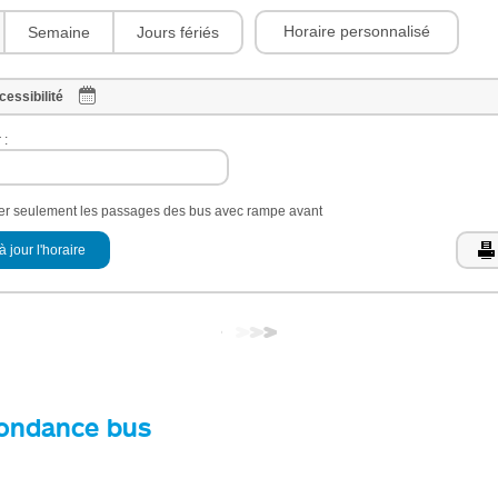
Horaire personnalisé
Semaine
Jours fériés
cessibilité
 :
her seulement les passages des bus avec rampe avant
à jour l'horaire
ondance bus