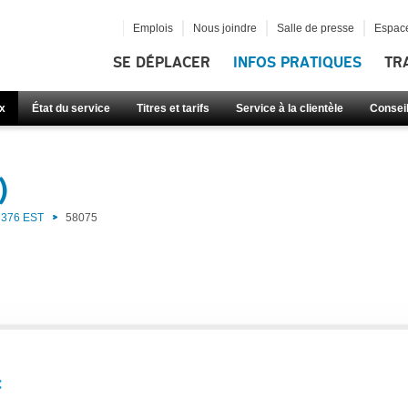
Emplois
Nous joindre
Salle de presse
Espace
SE DÉPLACER
INFOS PRATIQUES
TR
x
État du service
Titres et tarifs
Service à la clientèle
Consei
)
376 EST
58075
: