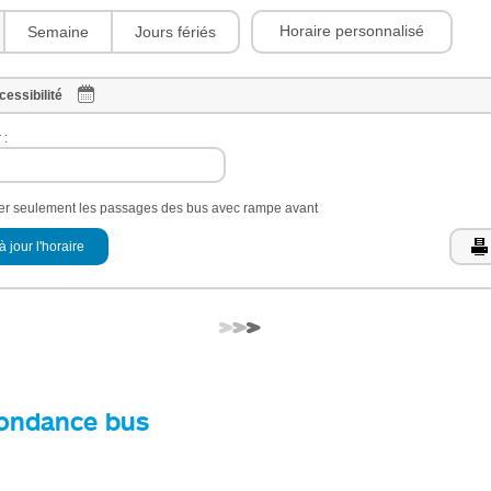
Horaire personnalisé
Semaine
Jours fériés
cessibilité
 :
her seulement les passages des bus avec rampe avant
à jour l'horaire
ondance bus