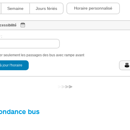
Horaire personnalisé
Semaine
Jours fériés
cessibilité
 :
her seulement les passages des bus avec rampe avant
à jour l'horaire
ondance bus