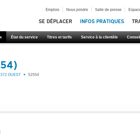
Emplois
Nous joindre
Salle de presse
Espace
SE DÉPLACER
INFOS PRATIQUES
TR
x
État du service
Titres et tarifs
Service à la clientèle
Consei
554)
372 OUEST
52554
: