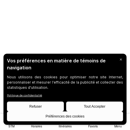
STM
Horaires
Itinéraires
Favoris
Menu