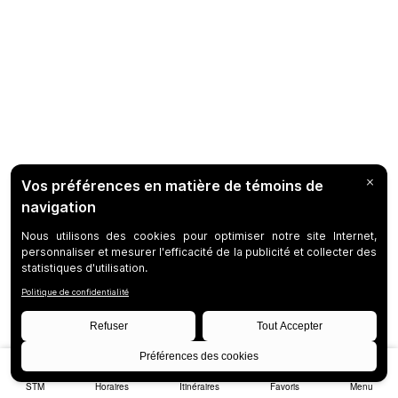
STM
Horaires
Itinéraires
Favoris
Menu