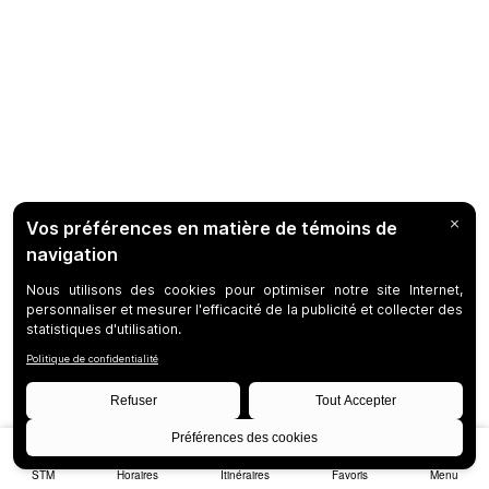
STM
Horaires
Itinéraires
Favoris
Menu