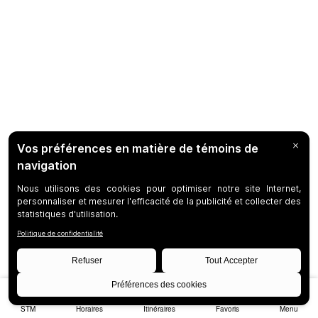
STM
Horaires
Itinéraires
Favoris
Menu