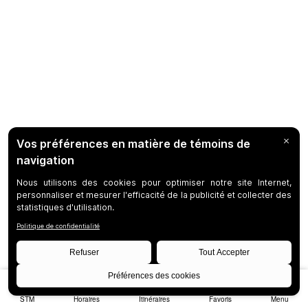
STM
Horaires
Itinéraires
Favoris
Menu