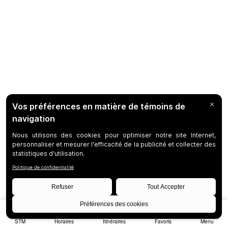
STM
Horaires
Itinéraires
Favoris
Menu