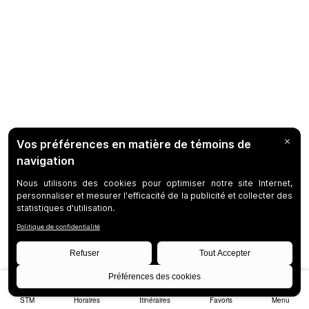
STM
Horaires
Itinéraires
Favoris
Menu