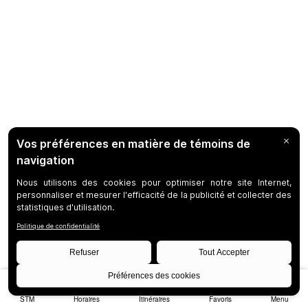
STM
Horaires
Itinéraires
Favoris
Menu