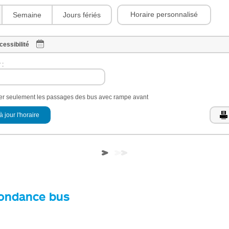
Horaire personnalisé
Semaine
Jours fériés
cessibilité
 :
her seulement les passages des bus avec rampe avant
à jour l'horaire
ondance bus