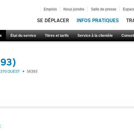
Emplois
Nous joindre
Salle de presse
Espace
SE DÉPLACER
INFOS PRATIQUES
TR
x
État du service
Titres et tarifs
Service à la clientèle
Consei
393)
370 OUEST
56393
: