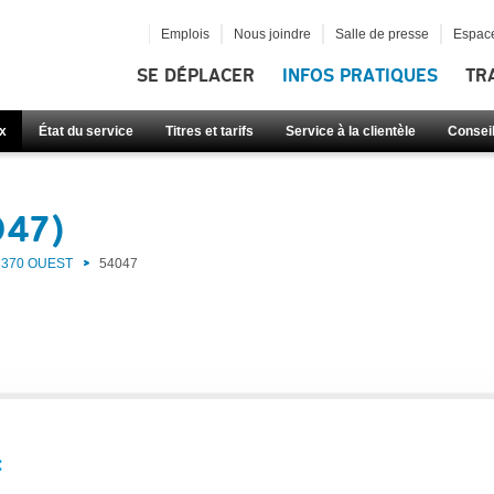
Emplois
Nous joindre
Salle de presse
Espace
SE DÉPLACER
INFOS PRATIQUES
TR
x
État du service
Titres et tarifs
Service à la clientèle
Consei
047)
370 OUEST
54047
: