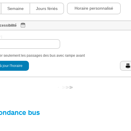
Horaire personnalisé
Semaine
Jours fériés
cessibilité
 :
her seulement les passages des bus avec rampe avant
à jour l'horaire
ondance bus