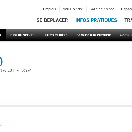
Emplois
Nous joindre
Salle de presse
Espace
SE DÉPLACER
INFOS PRATIQUES
TR
x
État du service
Titres et tarifs
Service à la clientèle
Consei
)
370 EST
50974
: