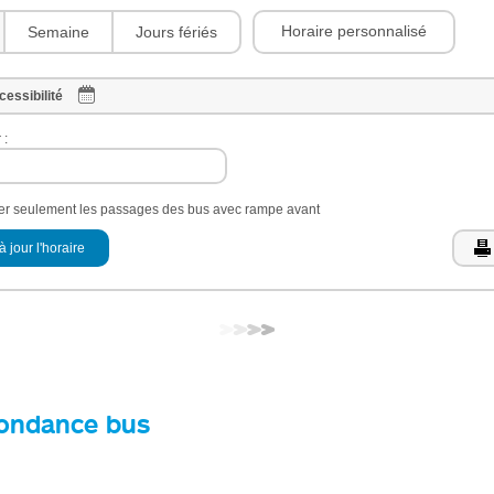
Horaire personnalisé
Semaine
Jours fériés
cessibilité
 :
her seulement les passages des bus avec rampe avant
à jour l'horaire
ondance bus