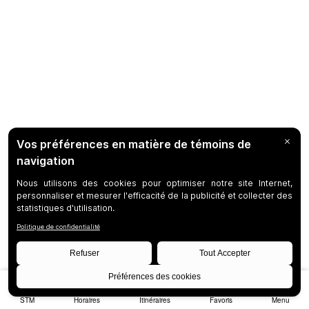
STM
Horaires
Itinéraires
Favoris
Menu