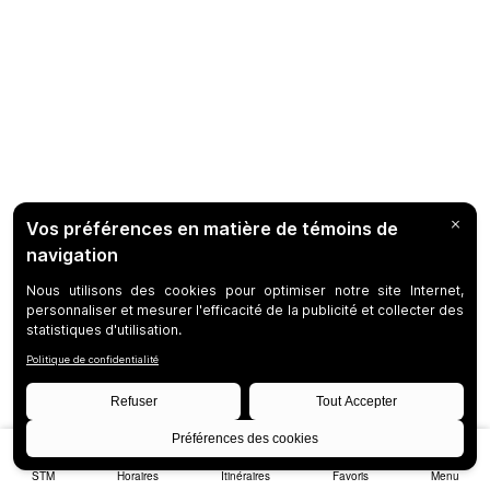
STM
Horaires
Itinéraires
Favoris
Menu