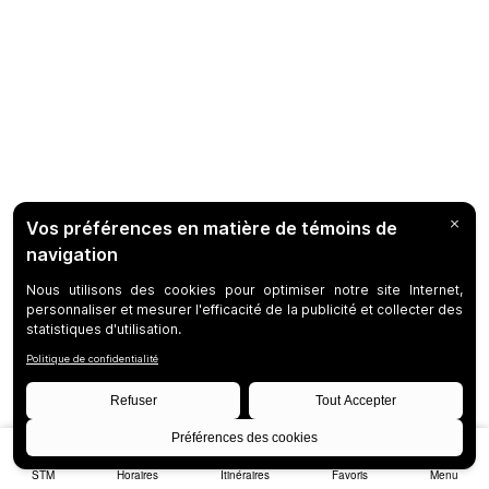
STM
Horaires
Itinéraires
Favoris
Menu