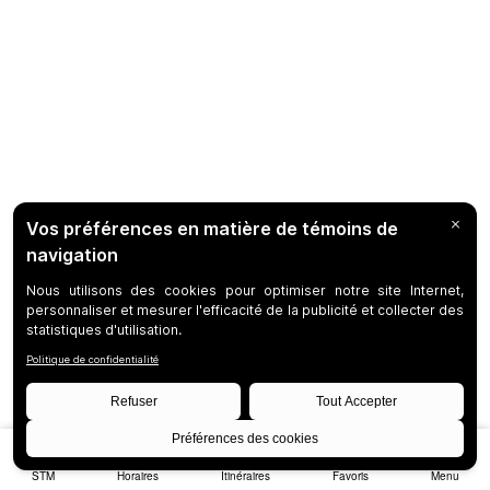
STM
Horaires
Itinéraires
Favoris
Menu