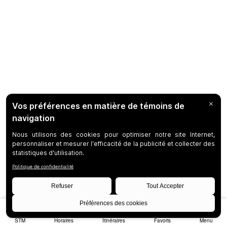
STM
Horaires
Itinéraires
Favoris
Menu