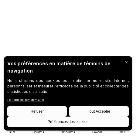
STM
Horaires
Itinéraires
Favoris
Menu