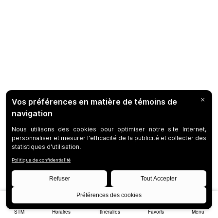
STM
Horaires
Itinéraires
Favoris
Menu