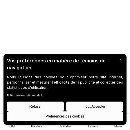
STM
Horaires
Itinéraires
Favoris
Menu