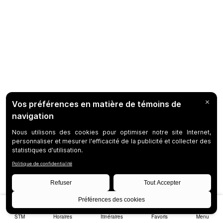
STM
Horaires
Itinéraires
Favoris
Menu