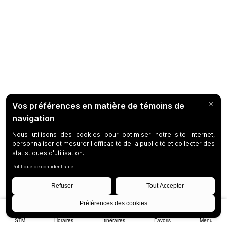
STM
Horaires
Itinéraires
Favoris
Menu