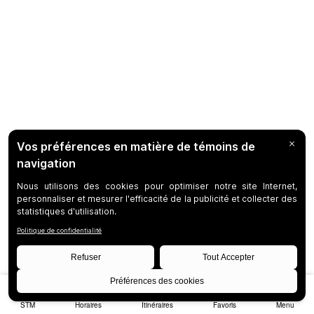
STM
Horaires
Itinéraires
Favoris
Menu