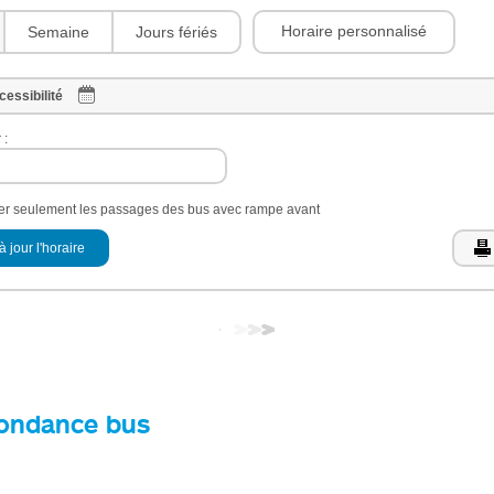
Horaire personnalisé
Semaine
Jours fériés
cessibilité
 :
her seulement les passages des bus avec rampe avant
à jour l'horaire
ondance bus