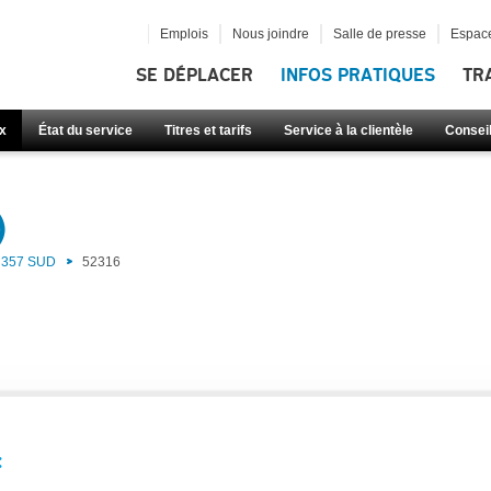
Emplois
Nous joindre
Salle de presse
Espace
SE DÉPLACER
INFOS PRATIQUES
TR
x
État du service
Titres et tarifs
Service à la clientèle
Consei
)
357 SUD
52316
: