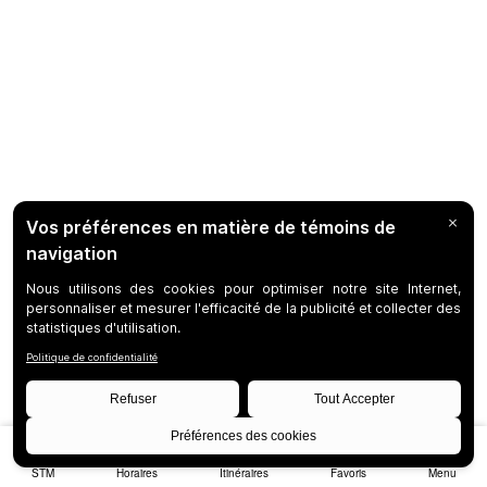
STM
Horaires
Itinéraires
Favoris
Menu