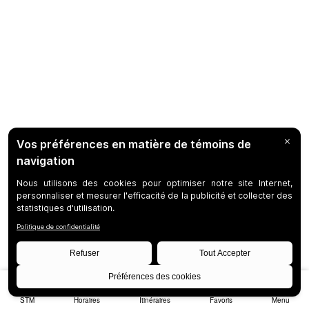
STM
Horaires
Itinéraires
Favoris
Menu