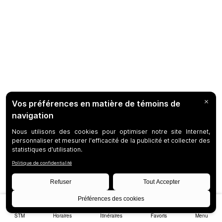
STM
Horaires
Itinéraires
Favoris
Menu