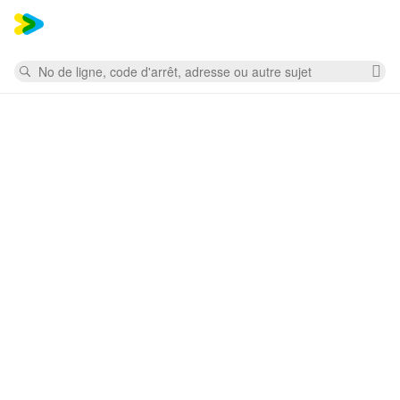
Mess
Rechercher
Su
la
re